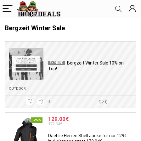
Bergzeit Winter Sale
Bergzeit Winter Sale 10% on
EXPIRED
Top!
OUTDOOR
0
0
129.00€
-25%
172.94€
Daehlie Herren Shell Jacke für nur 129€