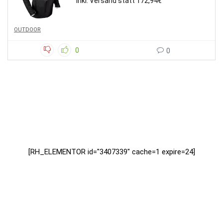
inkl. Versand statt 172,94€
OUTDOOR
0
0
[RH_ELEMENTOR id="3407339" cache=1 expire=24]