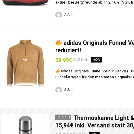
aktuell bei Bergfreunde ab 112,46 € (VSK frei
S-Bro
adidas Originals Funnel Ve
reduziert!
39.99€
100.00€
-60%
adidas Originals Funnel Velour Jacke (IB3
Funnel-Kragen für den markanten Originals-Sty
S-Bro
Thermoskanne Light & 
EXPIRED
15,94€ inkl. Versand statt 30