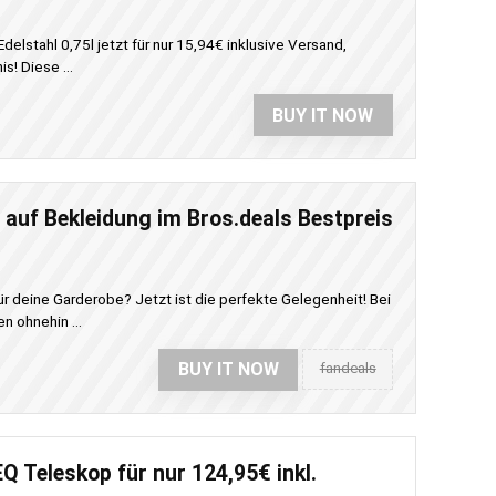
elstahl 0,75l jetzt für nur 15,94€ inklusive Versand,
s! Diese ...
BUY IT NOW
 auf Bekleidung im Bros.deals Bestpreis
 deine Garderobe? Jetzt ist die perfekte Gelegenheit! Bei
n ohnehin ...
BUY IT NOW
fandeals
Q Teleskop für nur 124,95€ inkl.