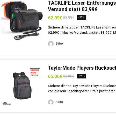
TACKLIFE Laser-Entfernungsm
Versand statt 83,99€
62.99€
83.99€
-25%
Sichere dir jetzt den TACKLIFE Laser-Entf
62,99€ inklusive Versand, anstatt 83,99€. M
S-Bro
TaylorMade Players Rucksack 
65.00€
85.80€
-24%
Sichere dir den TaylorMade Players Rucksack
von diesem unschlagbaren Preis profitieren. 
S-Bro