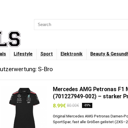
als
Lifestyle
Sport
Elektronik
Beauty & Gesundh
utzerwertung:
S-Bro
Mercedes AMG Petronas F1 
(701227949-002) – starker P
8.99€
80.00€
-89%
Original Mercedes AMG Petronas Damen-Polo
SportSpar; fast alle Größen gelistet (2XS–2XL