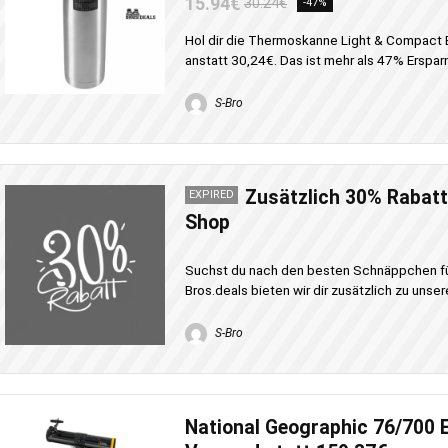
15.94€
30.24€
-47%
Hol dir die Thermoskanne Light & Compact Ed
anstatt 30,24€. Das ist mehr als 47% Ersparni
S-Bro
Zusätzlich 30% Rabatt
EXPIRED
Shop
Suchst du nach den besten Schnäppchen für
Bros.deals bieten wir dir zusätzlich zu unsere
S-Bro
National Geographic 76/700 E