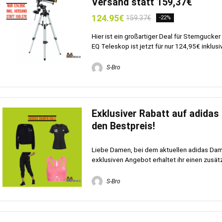
Versand statt 159,37€
124.95€
159.37€
-22%
Hier ist ein großartiger Deal für Sternguc
EQ Teleskop ist jetzt für nur 124,95€ inklusi
S-Bro
Exklusiver Rabatt auf adidas
den Bestpreis!
Liebe Damen, bei dem aktuellen adidas Dame
exklusiven Angebot erhaltet ihr einen zusätz
S-Bro