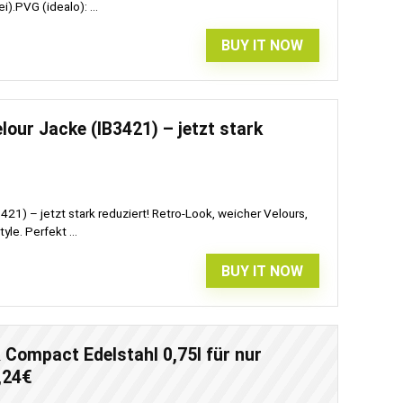
).PVG (idealo): ...
BUY IT NOW
lour Jacke (IB3421) – jetzt stark
421) – jetzt stark reduziert! Retro-Look, weicher Velours,
le. Perfekt ...
BUY IT NOW
Compact Edelstahl 0,75l für nur
,24€