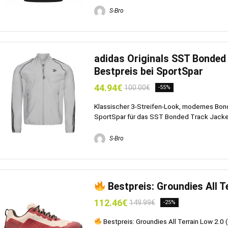
S-Bro
adidas Originals SST Bonded 
Bestpreis bei SportSpar
44.94€
100.00€
-55%
Klassischer 3-Streifen-Look, modernes Bond
SportSpar für das SST Bonded Track Jacket 
S-Bro
Bestpreis: Groundies All 
112.46€
149.99€
-25%
Bestpreis: Groundies All Terrain Low 2.