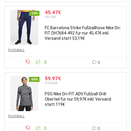
45.47€
-15%
53.19€
FC Barcelona Strike Fußballhose Nike Dri-
FIT DH7684-492 für nur 45,47€ inkl.
Versand statt 53,19€
FUSSBALL
0
0
59.97€
-50%
119.00€
PSG Nike Dri-FIT ADV Fußball-Drill-
Oberteil für nur 59,97€ inkl. Versand
statt 119€
FUSSBALL
0
0