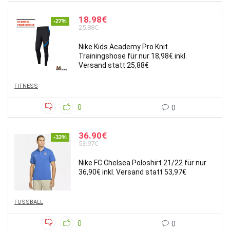
18.98€
-27%
25.88€
Nike Kids Academy Pro Knit
Trainingshose für nur 18,98€ inkl.
Versand statt 25,88€
FITNESS
0
0
36.90€
-32%
53.97€
Nike FC Chelsea Poloshirt 21/22 für nur
36,90€ inkl. Versand statt 53,97€
FUSSBALL
0
0