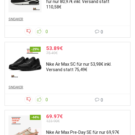
für nur 80,97€ inkl. Versand statt
110,58€
SNEAKER
0
0
53.89€
-29%
75.49€
Nike Air Max SC für nur 53,98€ inkl.
Versand statt 75,49€
SNEAKER
0
0
69.97€
-44%
123.90€
Nike Air Max Pre-Day SE für nur 69,97€