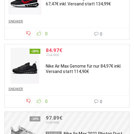
67,47€ inkl. Versand statt 134,99€
SNEAKER
0
0
84.97€
-26%
114.90€
Nike Air Max Genome für nur 84,97€ inkl.
Versand statt 114,90€
SNEAKER
0
0
97.89€
-18%
119.99€
Nike Air Max 2021 Photon Dust
EXPIRED