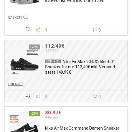
88,99€ inkl. Versand statt 179€
BASKETBALL
0
0
112.49€
-25%
149.99€
Nike Air Max 90 DX2656-001
EXPIRED
Sneaker für nur 112,49€ inkl. Versand
statt 149,99€
SNEAKER
0
0
80.97€
-27%
110.58€
Nike Air Max Command Damen Sneaker