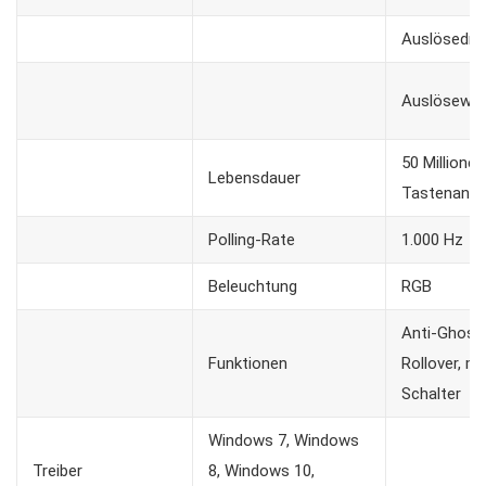
Auslösedru
Auslösewe
50 Millionen
Lebensdauer
Tastenansc
Polling-Rate
1.000 Hz
Beleuchtung
RGB
Anti-Ghosti
Funktionen
Rollover, m
Schalter
Windows 7, Windows
Treiber
8, Windows 10,