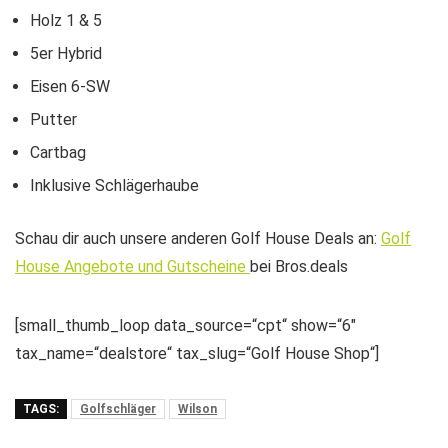
Holz 1 & 5
5er Hybrid
Eisen 6-SW
Putter
Cartbag
Inklusive Schlägerhaube
Schau dir auch unsere anderen Golf House Deals an:
Golf
House Angebote und Gutscheine
bei Bros.deals
[small_thumb_loop data_source=“cpt“ show=“6″
tax_name=“dealstore“ tax_slug=“Golf House Shop“]
TAGS:
Golfschläger
Wilson