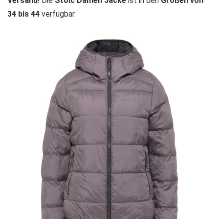
Versand!
Die
Stoic Damen Jacke
ist in den
Größen von
34 bis 44
verfügbar.