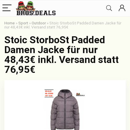
Home
»
Sport
»
Outdoor
»
Stoic StorboSt Padded Damen Jacke für
nur 48,43€ inkl. Versand statt 76,95€
Stoic StorboSt Padded
Damen Jacke für nur
48,43€ inkl. Versand statt
76,95€