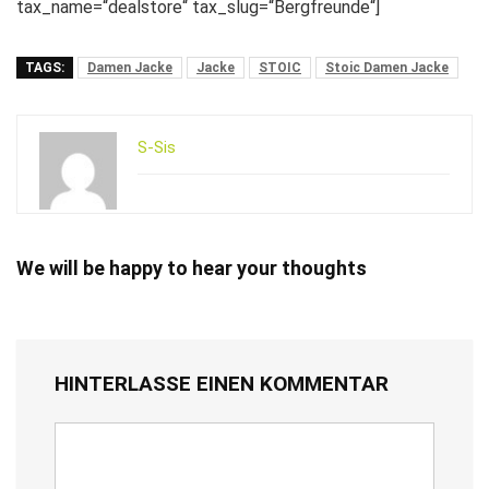
tax_name=“dealstore“ tax_slug=“Bergfreunde“]
TAGS:
Damen Jacke
Jacke
STOIC
Stoic Damen Jacke
S-Sis
We will be happy to hear your thoughts
HINTERLASSE EINEN KOMMENTAR